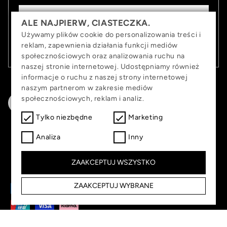
ALE NAJPIERW, CIASTECZKA.
Używamy plików cookie do personalizowania treści i
Zapisz się
reklam, zapewnienia działania funkcji mediów
społecznościowych oraz analizowania ruchu na
naszej stronie internetowej. Udostępniamy również
informacje o ruchu z naszej strony internetowej
naszym partnerom w zakresie mediów
społecznościowych, reklam i analiz.
Tylko niezbędne
Marketing
© 2026,
Banana Beauty | Produkty do makijażu ust,
Analiza
Inny
oczu i twarzy
.
Stopka
Ogólne warunki handlowe
Polityka
ZAAKCEPTUJ WSZYSTKO
prywatności
ZAAKCEPTUJ WYBRANE