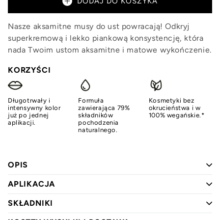
DODAJ DO KOSZYKA
Nasze aksamitne musy do ust powracają! Odkryj
superkremową i lekko piankową konsystencję, która
nada Twoim ustom aksamitne i matowe wykończenie.
KORZYŚCI
Długotrwały i
Formuła
Kosmetyki bez
intensywny kolor
zawierająca 79%
okrucieństwa i w
już po jednej
składników
100% wegańskie.*
aplikacji.
pochodzenia
naturalnego.
OPIS
APLIKACJA
SKŁADNIKI