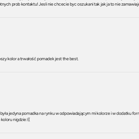
ych prob kontaktu! Jesli nie chcecie byc oszukani tak jak ja to nie zamawiaj
pszy kolor a trwałość pomadek jest the best.
o była jedyna pomadka na rynku w odpowiadającym mi kolorze i w dodatku form
koloru nigdzie:((