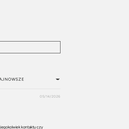
rt by
05/14/2026
kiegokolwiek kontaktu czy