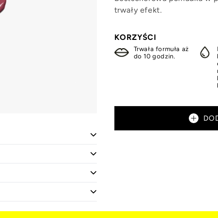
trwały efekt.
KORZYŚCI
Trwała formuła aż
do 10 godzin.
DO