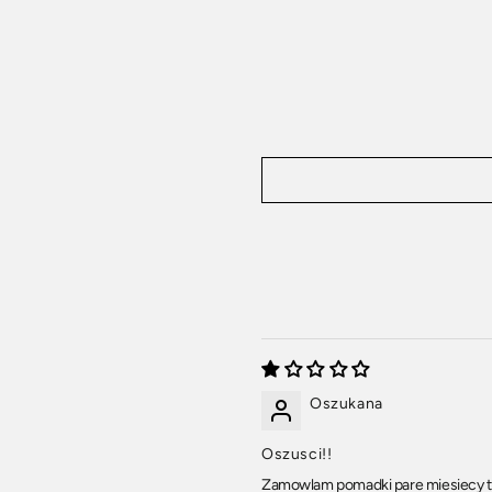
Oszukana
Oszusci!!
Zamowlam pomadki pare miesiecy tem