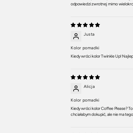
odpowiedzi zwrotnej mimo wielokrotn
Justa
Kolor pomadki
Kiedy wróci kolor Twinkle Up! Najle
Alicja
Kolor pomadki
Kiedy wróci kolor Coffee Please? T
chciałabym dokupić, ale nie ma tego 