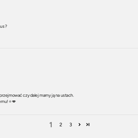
ous?
ię przejmować czy dalej mamy ją na ustach.
emu! ⭐💋
1
2
3