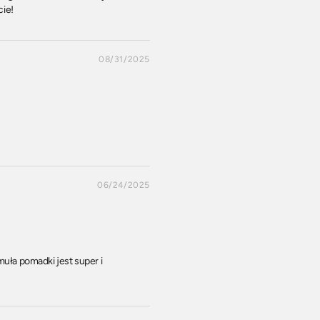
cie!
08/31/2025
06/24/2025
uła pomadki jest super i