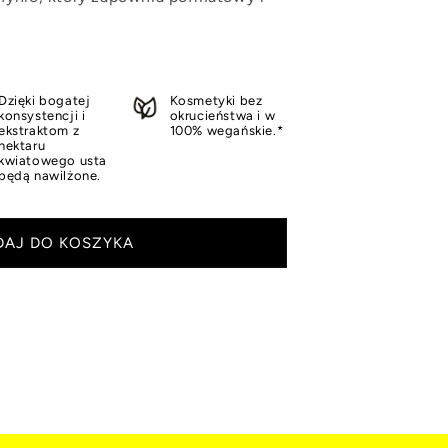
Dzięki bogatej
Kosmetyki bez
konsystencji i
okrucieństwa i w
ekstraktom z
100% wegańskie.*
nektaru
kwiatowego usta
będą nawilżone.
DAJ DO KOSZYKA