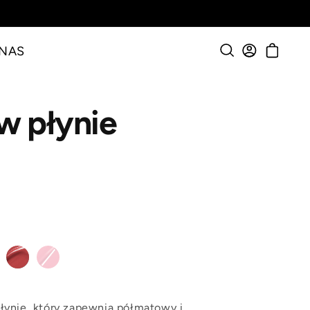
 NAS
w płynie
łynie, który zapewnia półmatowy i