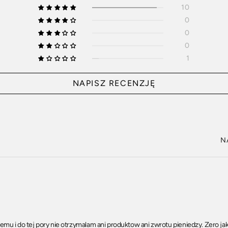
10
0
0
0
1
NAPISZ RECENZJĘ
So
u i do tej pory nie otrzymalam ani produktow ani zwrotu pieniedzy. Zero ja