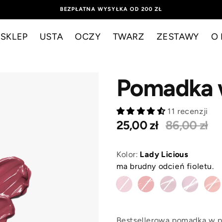
BEZPŁATNA WYSYŁKA OD 200 ZŁ
SKLEP
USTA
OCZY
TWARZ
ZESTAWY
O
Pomadka 
11 recenzji
25,00 zł
86,00 zł
Kolor:
Lady Licious
ma brudny odcień fioletu.
Bestsellerowa pomadka w p